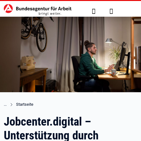
Hauptnavigation
zu den Hauptinhalten springen
Suche
Anmelden
Startseite
Jobcenter.digital –
Unterstützung durch