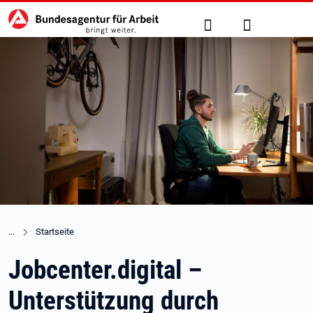
Hauptnavigation
zu den Hauptinhalten springen
Suche
Anmelden
Startseite
Jobcenter.digital –
Unterstützung durch