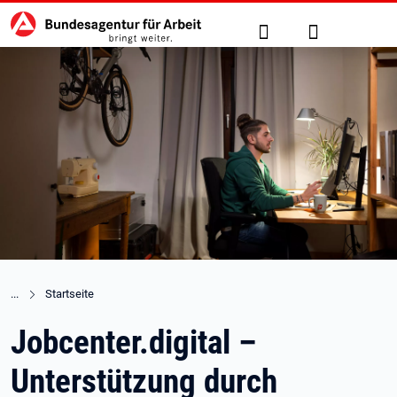
Hauptnavigation
zu den Hauptinhalten springen
Suche
Anmelden
Startseite
Jobcenter.digital –
Unterstützung durch