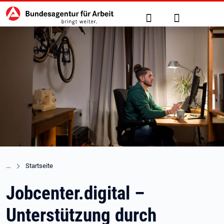
Hauptnavigation
zu den Hauptinhalten springen
Suche
Anmelden
Startseite
Jobcenter.digital –
Unterstützung durch