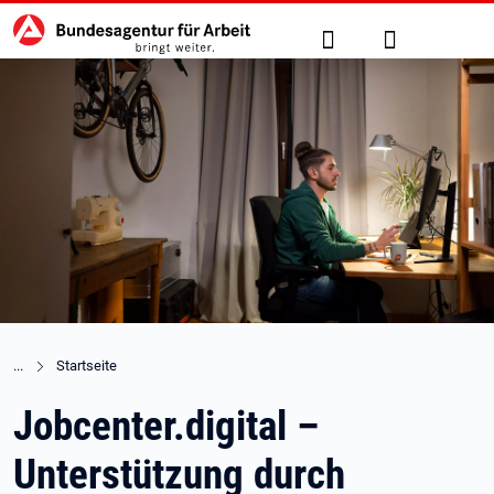
Hauptnavigation
zu den Hauptinhalten springen
Suche
Anmelden
Startseite
Jobcenter.digital –
Unterstützung durch