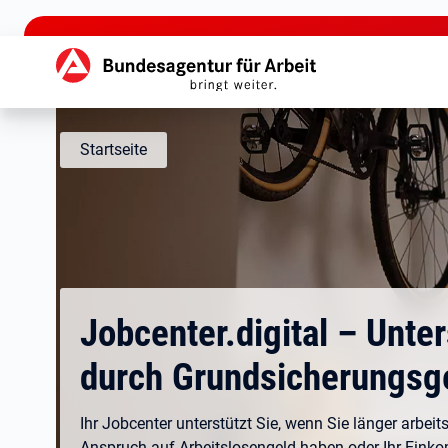
zu den Hauptinhalten springen
Hauptnavigation
Startseite
Jobcenter.digital – Unte
durch Grundsicherungsg
Ihr Jobcenter unterstützt Sie, wenn Sie länger arbeits
Anspruch auf Arbeitslosengeld haben oder Ihr Eink