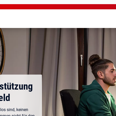
rstützung
eld
los sind, keinen
ommen nicht für den