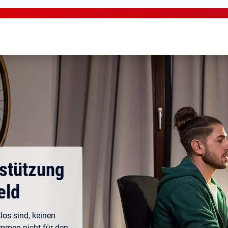
rstützung
eld
los sind, keinen
ommen nicht für den