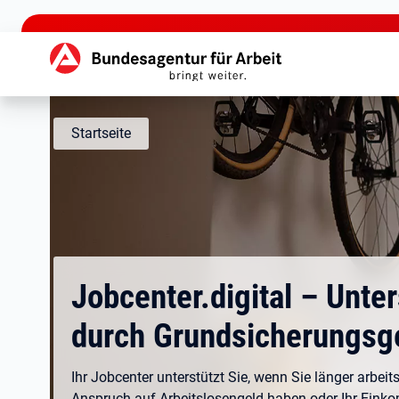
zu den Hauptinhalten springen
Hauptnavigation
Startseite
Jobcenter.digital – Unte
durch Grundsicherungsg
Ihr Jobcenter unterstützt Sie, wenn Sie länger arbeits
Anspruch auf Arbeitslosengeld haben oder Ihr Eink