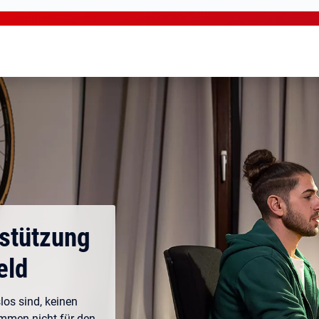
rstützung
eld
los sind, keinen
ommen nicht für den