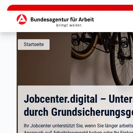
zu den Hauptinhalten springen
Hauptnavigation
Startseite
Jobcenter.digital – Unte
durch Grundsicherungsg
Ihr Jobcenter unterstützt Sie, wenn Sie länger arbeits
Anspruch auf Arbeitslosengeld haben oder Ihr Eink