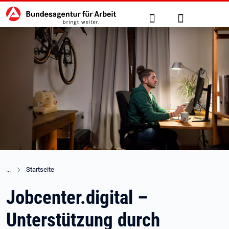
Hauptnavigation
zu den Hauptinhalten springen
Suche
Anmelden
Startseite
Jobcenter.digital –
Unterstützung durch