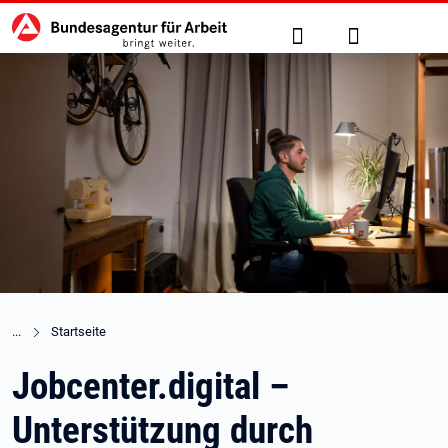
Hauptnavigation
zu den Hauptinhalten springen
Suche
Anmelden
Startseite
Jobcenter.digital –
Unterstützung durch