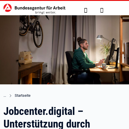
Hauptnavigation
zu den Hauptinhalten springen
Suche
Anmelden
Startseite
Jobcenter.digital –
Unterstützung durch