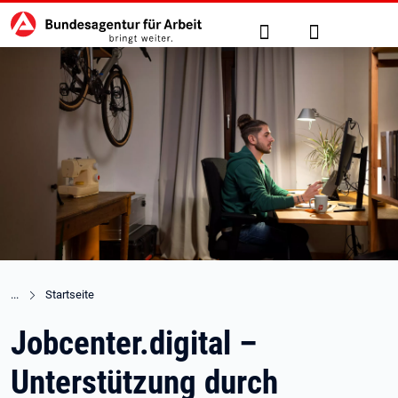
Hauptnavigation
zu den Hauptinhalten springen
Suche
Anmelden
Startseite
Jobcenter.digital –
Unterstützung durch