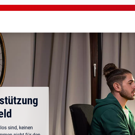
rstützung
eld
los sind, keinen
ommen nicht für den