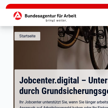
zu den Hauptinhalten springen
Hauptnavigation
Startseite
Jobcenter.digital – Unte
durch Grundsicherungsg
Ihr Jobcenter unterstützt Sie, wenn Sie länger arbeits
Anspruch auf Arbeitslosengeld haben oder Ihr Eink