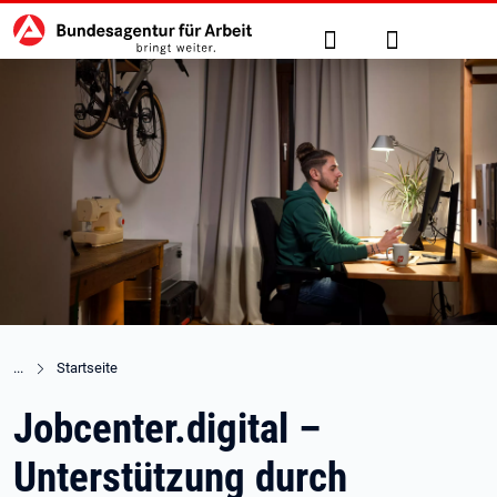
Hauptnavigation
zu den Hauptinhalten springen
Suche
Anmelden
Startseite
Jobcenter.digital –
Unterstützung durch