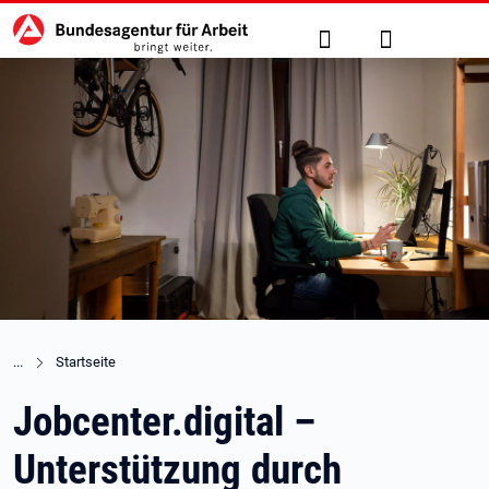
Hauptnavigation
zu den Hauptinhalten springen
Suche
Anmelden
Startseite
Jobcenter.digital –
Unterstützung durch