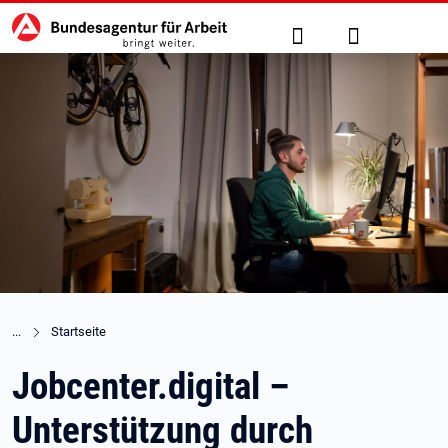
Hauptnavigation
zu den Hauptinhalten springen
Suche
Anmelden
Startseite
Jobcenter.digital –
Unterstützung durch