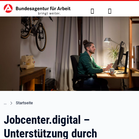
Hauptnavigation
zu den Hauptinhalten springen
Suche
Anmelden
Startseite
Jobcenter.digital –
Unterstützung durch