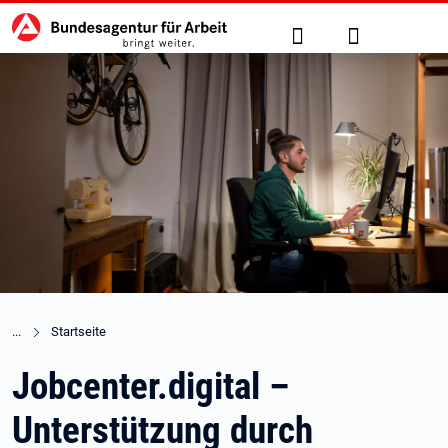
Hauptnavigation
zu den Hauptinhalten springen
Suche
Anmelden
Startseite
Jobcenter.digital –
Unterstützung durch