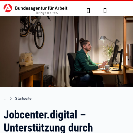
Hauptnavigation
zu den Hauptinhalten springen
Suche
Anmelden
Startseite
Jobcenter.digital –
Unterstützung durch