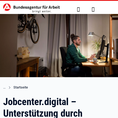
Hauptnavigation
zu den Hauptinhalten springen
Suche
Anmelden
Startseite
Jobcenter.digital –
Unterstützung durch