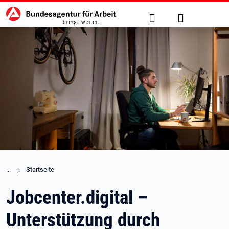
Hauptnavigation
zu den Hauptinhalten springen
Suche
Anmelden
Startseite
Jobcenter.digital –
Unterstützung durch