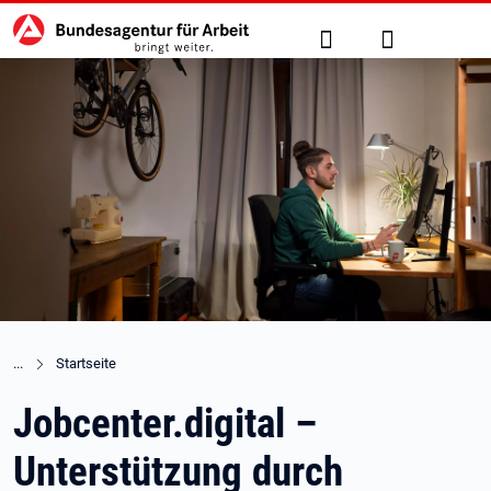
Hauptnavigation
zu den Hauptinhalten springen
Suche
Anmelden
Startseite
Jobcenter.digital –
Unterstützung durch