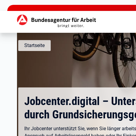
zu den Hauptinhalten springen
Hauptnavigation
Startseite
Jobcenter.digital – Unte
durch Grundsicherungsg
Ihr Jobcenter unterstützt Sie, wenn Sie länger arbeits
Anspruch auf Arbeitslosengeld haben oder Ihr Eink