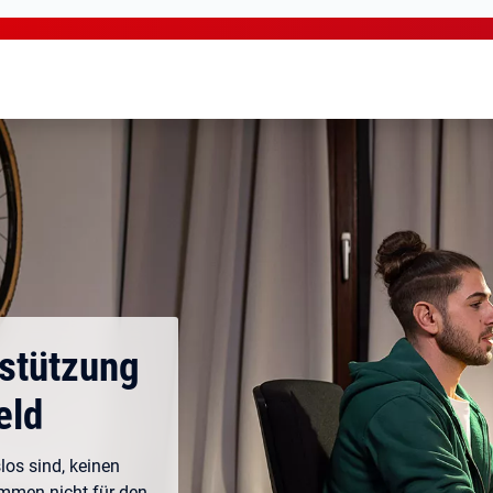
rstützung
eld
los sind, keinen
ommen nicht für den