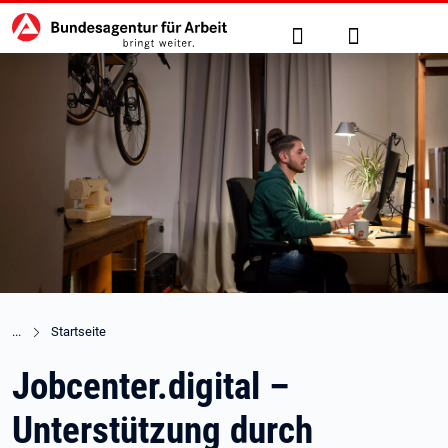
Hauptnavigation
zu den Hauptinhalten springen
Suche
Anmelden
Startseite
Jobcenter.digital –
Unterstützung durch