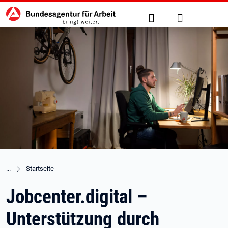
Hauptnavigation
zu den Hauptinhalten springen
Suche
Anmelden
Startseite
Jobcenter.digital –
Unterstützung durch