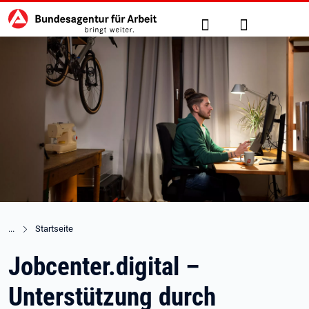
Hauptnavigation
zu den Hauptinhalten springen
Suche
Anmelden
Startseite
Jobcenter.digital –
Unterstützung durch