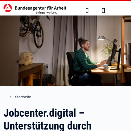
Hauptnavigation
zu den Hauptinhalten springen
Suche
Anmelden
Startseite
Jobcenter.digital –
Unterstützung durch