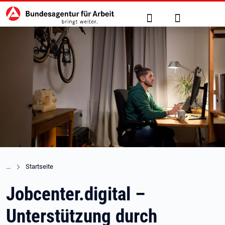
Hauptnavigation
zu den Hauptinhalten springen
Suche
Anmelden
Startseite
Jobcenter.digital –
Unterstützung durch