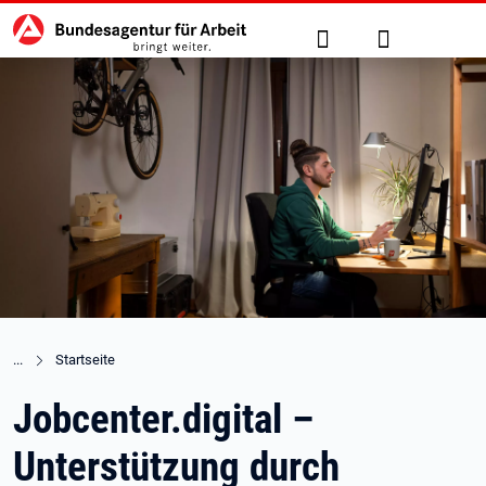
Hauptnavigation
zu den Hauptinhalten springen
Suche
Anmelden
Startseite
Jobcenter.digital –
Unterstützung durch