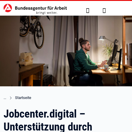
Hauptnavigation
zu den Hauptinhalten springen
Suche
Anmelden
Startseite
Jobcenter.digital –
Unterstützung durch