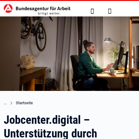
Hauptnavigation
zu den Hauptinhalten springen
Suche
Anmelden
Startseite
Jobcenter.digital –
Unterstützung durch