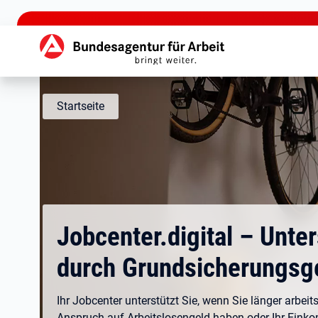
zu den Hauptinhalten springen
Hauptnavigation
Startseite
Jobcenter.digital – Unte
durch Grundsicherungsg
Ihr Jobcenter unterstützt Sie, wenn Sie länger arbeits
Anspruch auf Arbeitslosengeld haben oder Ihr Eink