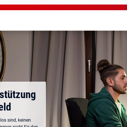
rstützung
eld
los sind, keinen
ommen nicht für den