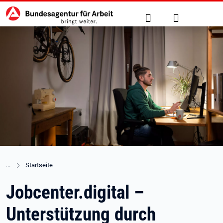
Hauptnavigation
zu den Hauptinhalten springen
Suche
Anmelden
Startseite
Jobcenter.digital –
Unterstützung durch