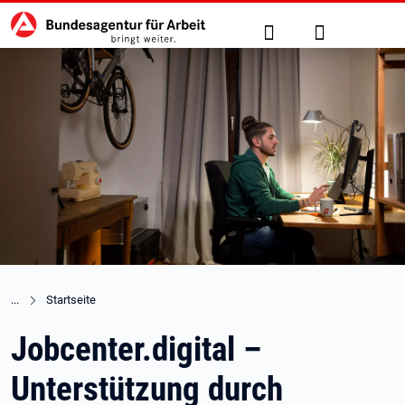
Hauptnavigation
zu den Hauptinhalten springen
Suche
Anmelden
Startseite
Jobcenter.digital –
Unterstützung durch