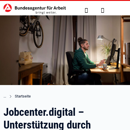
Hauptnavigation
zu den Hauptinhalten springen
Suche
Anmelden
Startseite
Jobcenter.digital –
Unterstützung durch