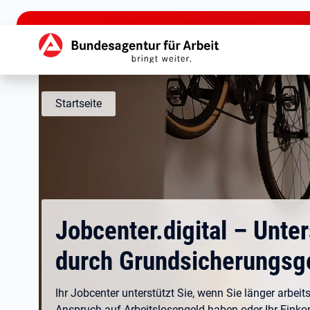
zu den Hauptinhalten springen
Hauptnavigation
Startseite
Jobcenter.digital – Unte
durch Grundsicherungsg
Ihr Jobcenter unterstützt Sie, wenn Sie länger arbeits
Anspruch auf Arbeitslosengeld haben oder Ihr Eink