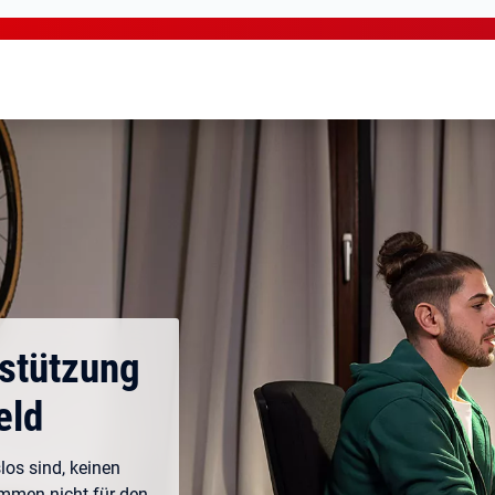
rstützung
eld
los sind, keinen
ommen nicht für den