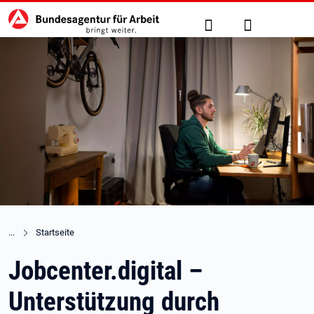
Hauptnavigation
zu den Hauptinhalten springen
Suche
Anmelden
Startseite
Jobcenter.digital –
Unterstützung durch