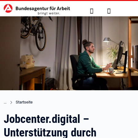
Hauptnavigation
zu den Hauptinhalten springen
Suche
Anmelden
Startseite
Jobcenter.digital –
Unterstützung durch