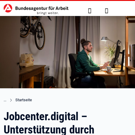
Hauptnavigation
zu den Hauptinhalten springen
Suche
Anmelden
Startseite
Jobcenter.digital –
Unterstützung durch