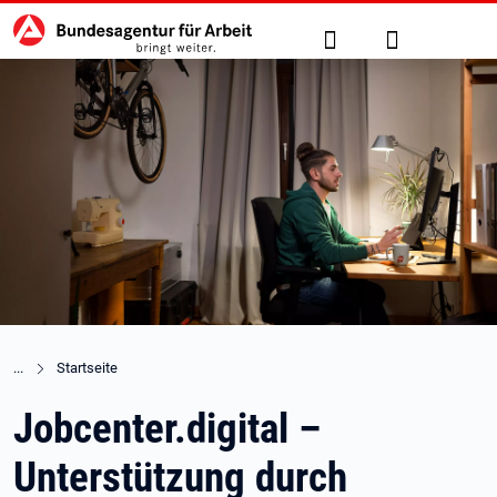
Hauptnavigation
zu den Hauptinhalten springen
Suche
Anmelden
Startseite
Jobcenter.digital –
Unterstützung durch