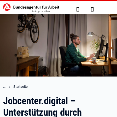
Hauptnavigation
zu den Hauptinhalten springen
Suche
Anmelden
Startseite
Jobcenter.digital –
Unterstützung durch