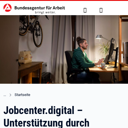
Hauptnavigation
zu den Hauptinhalten springen
Suche
Anmelden
Startseite
Jobcenter.digital –
Unterstützung durch