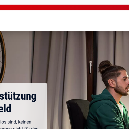
rstützung
eld
los sind, keinen
ommen nicht für den