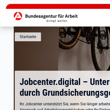
zu den Hauptinhalten springen
Hauptnavigation
Startseite
Jobcenter.digital – Unte
durch Grundsicherungsg
Ihr Jobcenter unterstützt Sie, wenn Sie länger arbeits
Anspruch auf Arbeitslosengeld haben oder Ihr Eink