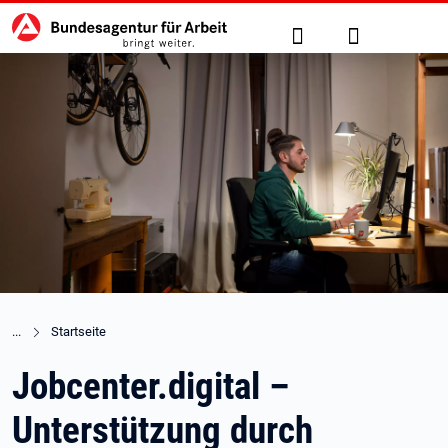
Hauptnavigation
zu den Hauptinhalten springen
Suche
Anmelden
Startseite
Jobcenter.digital –
Unterstützung durch