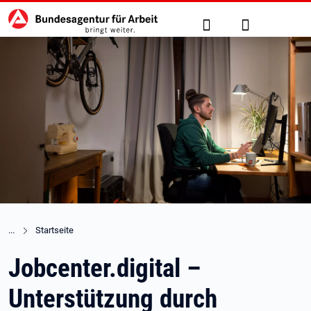
Hauptnavigation
zu den Hauptinhalten springen
Suche
Anmelden
Startseite
Jobcenter.digital –
Unterstützung durch