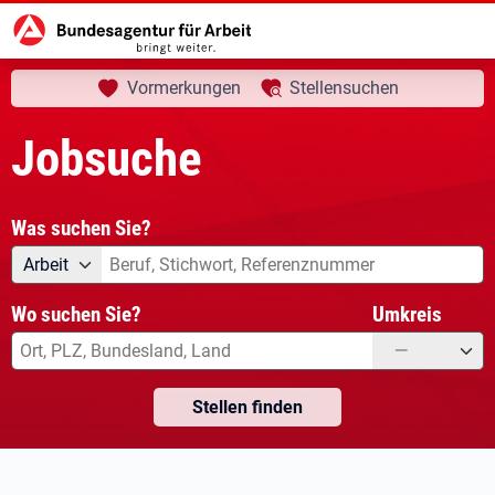
aktuelle Seite:
Startseite
Jobsuche
Vormerkungen
Stellensuchen
Jobsuche
Was suchen Sie?
Angebotsart
Was suchen Sie?
Arbeit
Wo suchen Sie?
Umkreis
—
Stellen finden