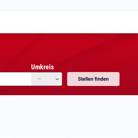
Meine
Vormerkungen
Meine
Stellensuchen
Umkreis
—
Stellen finden