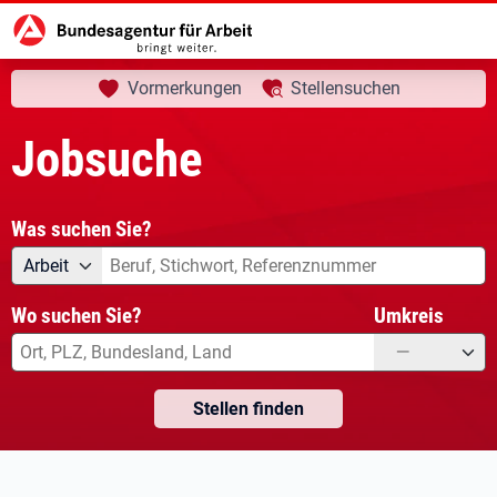
aktuelle Seite:
Startseite
Jobsuche
Vormerkungen
Stellensuchen
Jobsuche
Was suchen Sie?
Angebotsart
Was suchen Sie?
Arbeit
Wo suchen Sie?
Umkreis
—
Stellen finden