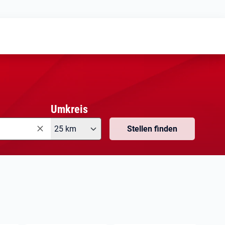
Meine
Vormerkungen
Meine
Stellensuchen
Umkreis
25 km
Stellen finden