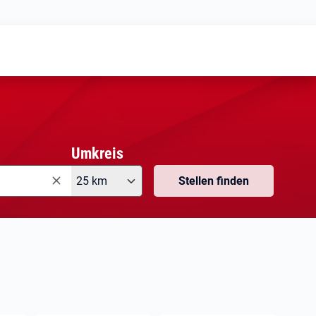
Meine
Vormerkungen
Meine
Stellensuchen
Umkreis
25 km
Stellen finden